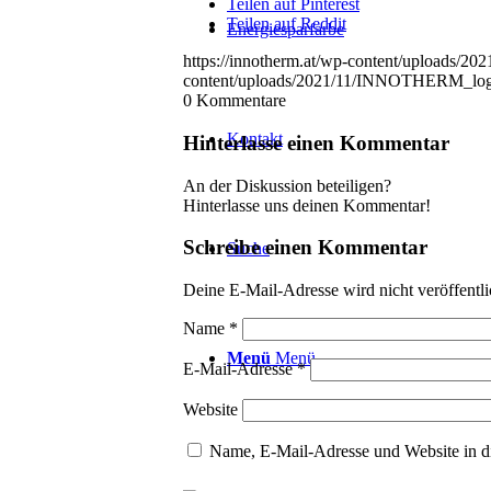
Teilen auf Pinterest
Teilen auf Reddit
Energiesparfarbe
https://innotherm.at/wp-content/uploads
content/uploads/2021/11/INNOTHERM_lo
0
Kommentare
Kontakt
Hinterlasse einen Kommentar
An der Diskussion beteiligen?
Hinterlasse uns deinen Kommentar!
Schreibe einen Kommentar
Suche
Deine E-Mail-Adresse wird nicht veröffentli
Name
*
Menü
Menü
E-Mail-Adresse
*
Website
Name, E-Mail-Adresse und Website in d