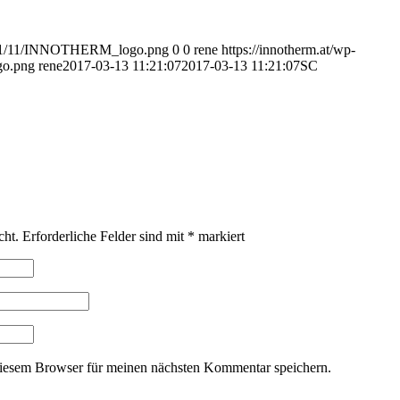
/2021/11/INNOTHERM_logo.png
0
0
rene
https://innotherm.at/wp-
go.png
rene
2017-03-13 11:21:07
2017-03-13 11:21:07
SC
cht.
Erforderliche Felder sind mit
*
markiert
iesem Browser für meinen nächsten Kommentar speichern.