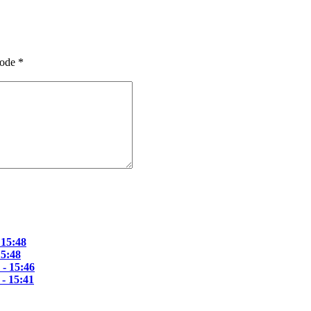
ode
*
 15:48
15:48
 - 15:46
 - 15:41